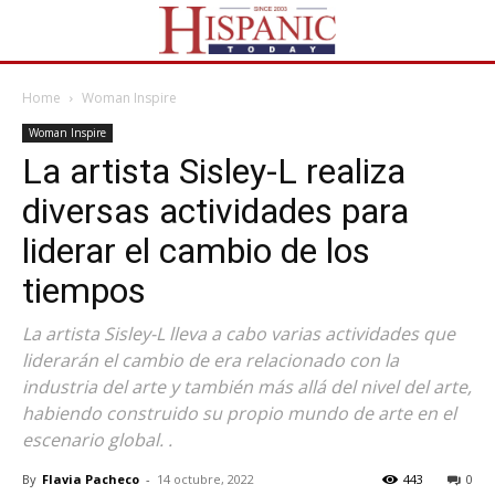
Home
Woman Inspire
Woman Inspire
La artista Sisley-L realiza
diversas actividades para
liderar el cambio de los
tiempos
La artista Sisley-L lleva a cabo varias actividades que
liderarán el cambio de era relacionado con la
industria del arte y también más allá del nivel del arte,
habiendo construido su propio mundo de arte en el
escenario global. .
By
Flavia Pacheco
-
14 octubre, 2022
443
0