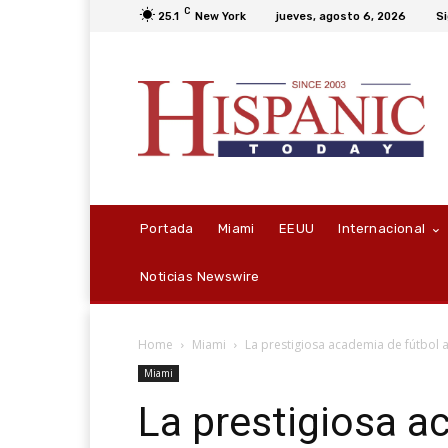
C
25.1
New York
jueves, agosto 6, 2026
Si
Portada
Miami
EEUU
Internacional
Noticias Newswire
Home
Miami
La prestigiosa academia de fútbol a
Miami
La prestigiosa a