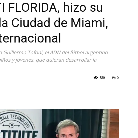
I FLORIDA, hizo su
la Ciudad de Miami,
ternacional
o Guillermo Tofoni, el ADN del fútbol argentino
iños y jóvenes, que quieran desarrollar la
580
0