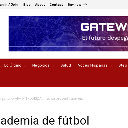
gn in / Join
Blog
About
Contact
Buy now
Lo Último
Negocios
Salud
Voces Hispanas
Step
rgentino AFA-FTI FLORIDA, hizo su presentación en...
cademia de fútbol