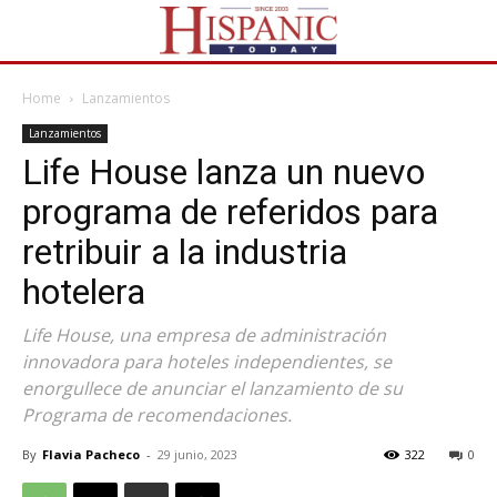
Home
Lanzamientos
Lanzamientos
Life House lanza un nuevo
programa de referidos para
retribuir a la industria
hotelera
Life House, una empresa de administración
innovadora para hoteles independientes, se
enorgullece de anunciar el lanzamiento de su
Programa de recomendaciones.
By
Flavia Pacheco
-
29 junio, 2023
322
0