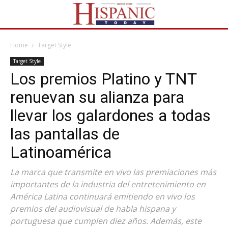
Home
Target Style
Target Style
Los premios Platino y TNT
renuevan su alianza para
llevar los galardones a todas
las pantallas de
Latinoamérica
La marca que transmite en vivo las premiaciones más
importantes de la industria del entretenimiento en
América Latina continuará emitiendo en vivo los
premios del audiovisual de habla hispana y
portuguesa que cumplen diez años. Además, este