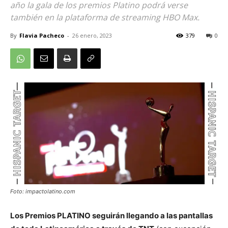
año la gala de los premios Platino podrá verse
también en la plataforma de streaming HBO Max.
By
Flavia Pacheco
-
26 enero, 2023
379
0
Foto: impactolatino.com
Los Premios PLATINO seguirán llegando a las pantallas