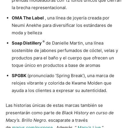
prendas moldeadoras con 12 tonos únicos que cierran
la brecha representacional.
OMA The Label
, una línea de joyería creada por
Neumi Anekhe para diversificar los estándares de
moda y belleza
®
Soap Distillery
de Danielle Martin, una línea
sostenible de jabones perfumados de cóctel, velas y
productos para el baño y el cuerpo que ofrecen un
toque único en productos a base de aromas
SPGBK
(pronunciado ‘Spring Break’), una marca de
relojes vibrante y colorida de Kwame Molden que
ayuda a los clientes a expresar su autenticidad.
Las historias únicas de estas marcas también se
presentarán como parte de
Black History en curso de
Macy’s. Brillo Negro.
escaparate a través
de
macys.com/purpose
. Además, “
Macy’s Live
”