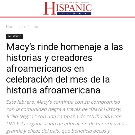
Home
Lo último
Lo último
Macy’s rinde homenaje a las
historias y creadores
afroamericanos en
celebración del mes de la
historia afroamericana
Este febrero, Macy's continúa con su compromiso
con la comunidad negra a través de “Black History.
Brillo Negro.” con una campaña de retribución con
UNCF, la organización de educación de minorías más
grande y eficaz del país, que beneficia becas y