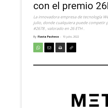
con el premio 2
La innovadora empresa de tecnología We
julio, donde cualquiera puede competir 
#2678 , valorado en 26 ETH .
By
Flavia Pacheco
-
10 julio, 2022