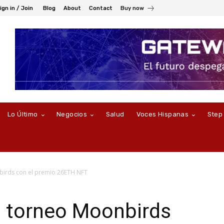
ign in / Join
Blog
About
Contact
Buy now
Lo Último
Negocios
Salud
Voces Hispanas
Step
birds con el premio 26ETH NFT
l torneo Moonbirds