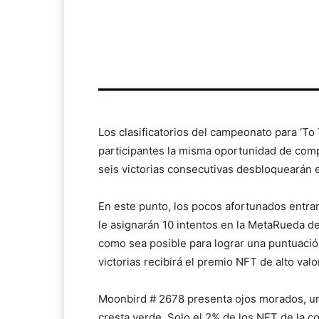
Los clasificatorios del campeonato para ‘To
participantes la misma oportunidad de compe
seis victorias consecutivas desbloquearán e
En este punto, los pocos afortunados entra
le asignarán 10 intentos en la MetaRueda de 
como sea posible para lograr una puntuación 
victorias recibirá el premio NFT de alto valo
Moonbird # 2678 presenta ojos morados, un
cresta verde. Solo el 2% de los NFT de la c