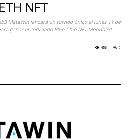
6ETH NFT
b3 MetaWin lanzará un torneo único el lunes 11 de
para ganar el codiciado Blue-Chip NFT Moonbird
456
0