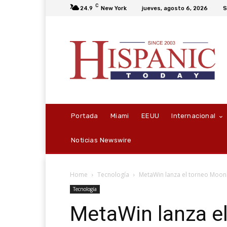
C
24.9
New York
jueves, agosto 6, 2026
S
Portada
Miami
EEUU
Internacional
Noticias Newswire
Home
Tecnología
MetaWin lanza el torneo Moon
Tecnología
MetaWin lanza e