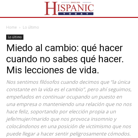
Home
Lo último
Lo último
Miedo al cambio: qué hacer
cuando no sabes qué hacer.
Mis lecciones de vida.
Nos sentimos filósofos cuando decimos que “la única
constante en la vida es el cambio”, pero ahí seguimos,
empeñados en continuar ocupando un puesto en
una empresa o manteniendo una relación que no nos
hace feliz, soportando por elección propia a un
jefe/mujer/marido que nos provoca insomnio y
colocándonos en una posición de victimismo que nos
puede llegar a hacer sentir peligrosamente cómodos.