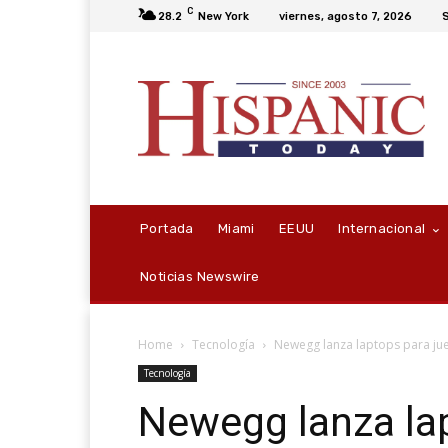
C
28.2
New York
viernes, agosto 7, 2026
S
Portada
Miami
EEUU
Internacional
Noticias Newswire
Home
Tecnología
Newegg lanza laptops para ju
Tecnología
Newegg lanza la