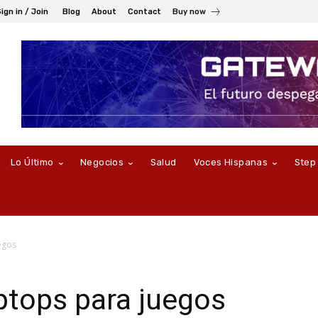
ign in / Join
Blog
About
Contact
Buy now
Lo Último
Negocios
Salud
Voces Hispanas
Step
egos
ptops para juegos