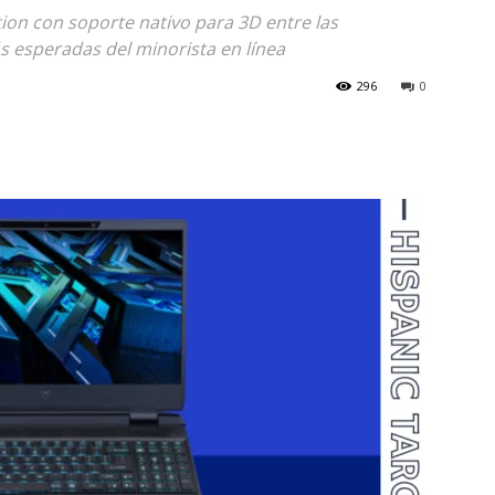
tion con soporte nativo para 3D entre las
 esperadas del minorista en línea
296
0