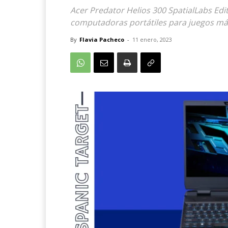
Acer Predator Helios 300 SpatialLabs Edi
computadoras portátiles para juegos más
By
Flavia Pacheco
-
11 enero, 2023