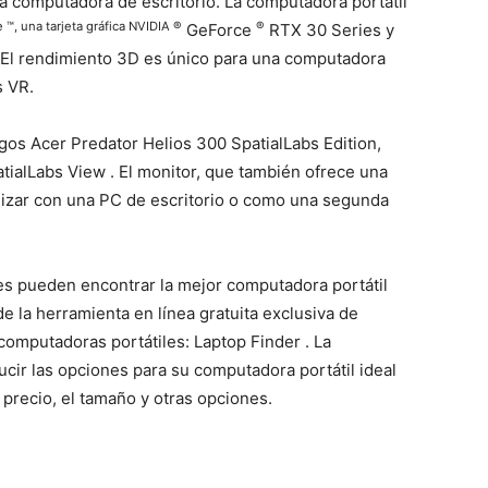
na computadora de escritorio. La computadora portátil
 ™, una tarjeta gráfica NVIDIA
®
®
GeForce
RTX 30 Series y
D. El rendimiento 3D es único para una computadora
s VR.
gos Acer Predator Helios 300 SpatialLabs Edition,
tialLabs View
. El monitor, que también ofrece una
ilizar con una PC de escritorio o como una segunda
s pueden encontrar la mejor computadora portátil
e la herramienta en línea gratuita exclusiva de
computadoras portátiles:
Laptop Finder
. La
cir las opciones para su computadora portátil ideal
l precio, el tamaño y otras opciones.