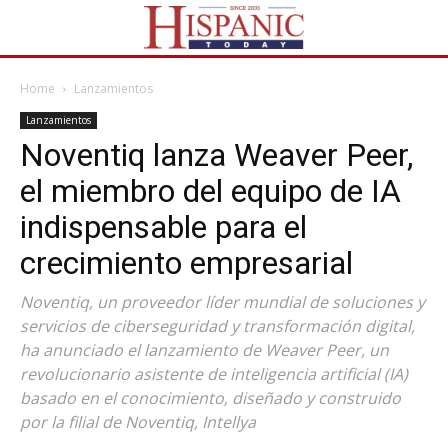
Home
Lanzamientos
Lanzamientos
Noventiq lanza Weaver Peer,
el miembro del equipo de IA
indispensable para el
crecimiento empresarial
Noventiq, un proveedor líder mundial de soluciones y
servicios de ciberseguridad y transformación digital,
ha anunciado el lanzamiento de Weaver Peer, un
revolucionario asistente de inteligencia artificial (IA)
basado en el conocimiento, diseñado y construido
por la filial de Noventiq, Intellya