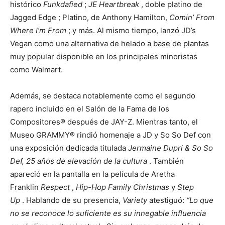
histórico
Funkdafied
;
JE Heartbreak
, doble platino de
Jagged Edge ; Platino, de Anthony Hamilton,
Comin’ From
Where I’m From
; y más. Al mismo tiempo, lanzó JD’s
Vegan como una alternativa de helado a base de plantas
muy popular disponible en los principales minoristas
como Walmart.
Además, se destaca notablemente como el segundo
rapero incluido en el Salón de la Fama de los
Compositores® después de JAY-Z. Mientras tanto, el
Museo GRAMMY® rindió homenaje a JD y So So Def con
una exposición dedicada titulada
Jermaine Dupri & So So
Def, 25 años de elevación de la cultura
. También
apareció en la pantalla en la película de Aretha
Franklin
Respect
,
Hip-Hop Family Christmas
y
Step
Up
. Hablando de su presencia,
Variety
atestiguó:
“Lo que
no se reconoce lo suficiente es su innegable influencia