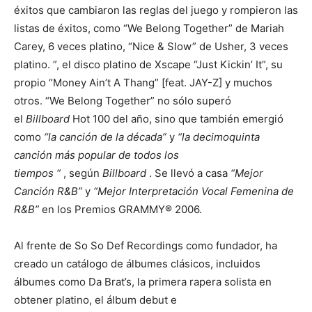
éxitos que cambiaron las reglas del juego y rompieron las
listas de éxitos, como “We Belong Together” de Mariah
Carey, 6 veces platino, “Nice & Slow” de Usher, 3 veces
platino. ”, el disco platino de Xscape “Just Kickin’ It”, su
propio “Money Ain’t A Thang” [feat. JAY-Z] y muchos
otros. “We Belong Together” no sólo superó
el
Billboard
Hot 100 del año, sino que también emergió
como
“la canción de la década”
y
“la decimoquinta
canción más popular de todos los
tiempos
“
, según
Billboard
. Se llevó a casa
“Mejor
Canción R&B”
y
“Mejor Interpretación Vocal Femenina de
R&B”
en los Premios GRAMMY® 2006.
Al frente de So So Def Recordings como fundador, ha
creado un catálogo de álbumes clásicos, incluidos
álbumes como Da Brat’s, la primera rapera solista en
obtener platino, el álbum debut e