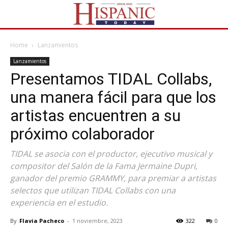
Home
Lanzamientos
Lanzamientos
Presentamos TIDAL Collabs,
una manera fácil para que los
artistas encuentren a su
próximo colaborador
TIDAL se asocia con el productor, ejecutivo musical y
compositor del Salón de la Fama Jermaine Dupri,
ganador del premio GRAMMY, para premiar a artistas
selectos que utilizan TIDAL Collabs con una
experiencia en el estudio.
By
Flavia Pacheco
-
1 noviembre, 2023
322
0