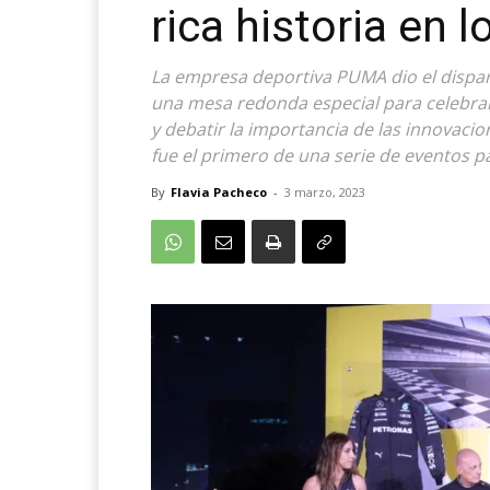
rica historia en 
La empresa deportiva PUMA dio el dispar
una mesa redonda especial para celebrar
y debatir la importancia de las innovaci
fue el primero de una serie de eventos 
By
Flavia Pacheco
-
3 marzo, 2023