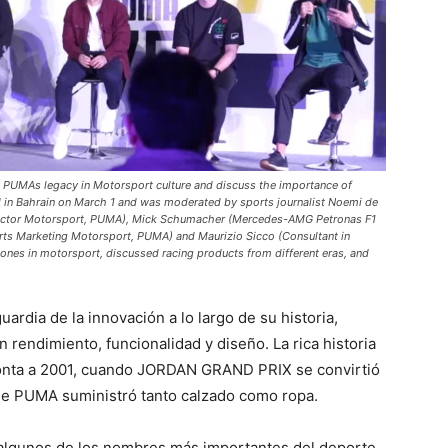
e PUMAs legacy in Motorsport culture and discuss the importance of
d in Bahrain on March 1 and was moderated by sports journalist Noemi de
irector Motorsport, PUMA), Mick Schumacher (Mercedes-AMG Petronas F1
rts Marketing Motorsport, PUMA) and Maurizio Sicco (Consultant in
nes in motorsport, discussed racing products from different eras, and
rdia de la innovación a lo largo de su historia,
n rendimiento, funcionalidad y diseño. La rica historia
onta a 2001, cuando JORDAN GRAND PRIX se convirtió
que PUMA suministró tanto calzado como ropa.
lgunos de los nombres más importantes del deporte,