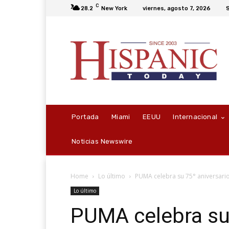
C
28.2
New York
viernes, agosto 7, 2026
S
Portada
Miami
EEUU
Internacional
Noticias Newswire
Home
Lo último
PUMA celebra su 75° aniversario y
Lo último
PUMA celebra su 