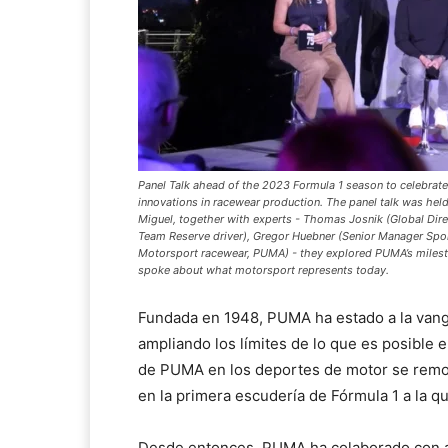
Panel Talk ahead of the 2023 Formula 1 season to celebrat
innovations in racewear production. The panel talk was hel
Miguel, together with experts - Thomas Josnik (Global D
Team Reserve driver), Gregor Huebner (Senior Manager Spo
Motorsport racewear, PUMA) - they explored PUMA’s milesto
spoke about what motorsport represents today.
Fundada en 1948, PUMA ha estado a la vangua
ampliando los límites de lo que es posible e
de PUMA en los deportes de motor se rem
en la primera escudería de Fórmula 1 a la 
Desde entonces, PUMA ha colaborado con a