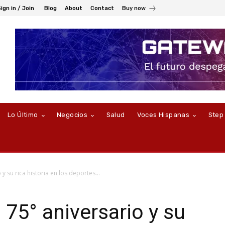
ign in / Join
Blog
About
Contact
Buy now
Lo Último
Negocios
Salud
Voces Hispanas
Step
 su rica historia en los deportes...
75° aniversario y su