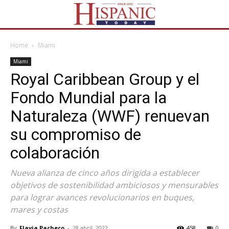
Home
Miami
Miami
Royal Caribbean Group y el
Fondo Mundial para la
Naturaleza (WWF) renuevan
su compromiso de
colaboración
Nueva alianza de cinco años dirigida a establecer
objetivos de sostenibilidad ambiciosos y mensurables
para lograr avances revolucionarios en buques,
mares y costas
By
Flavia Pacheco
-
28 abril, 2022
458
0