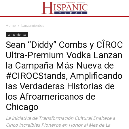
Home
Lanzamientos
Lanzamientos
Sean “Diddy” Combs y CÎROC
Ultra-Premium Vodka Lanzan
la Campaña Más Nueva de
#CIROCStands, Amplificando
las Verdaderas Historias de
los Afroamericanos de
Chicago
La Iniciativa de Transformación Cultural Enaltece a
Cinco Increíbles Pioneros en Honor al Mes de La