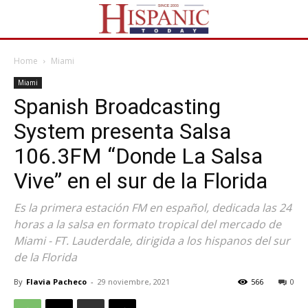
Home
Miami
Miami
Spanish Broadcasting
System presenta Salsa
106.3FM “Donde La Salsa
Vive” en el sur de la Florida
Es la primera estación FM en español, dedicada las 24
horas a la salsa en formato tropical del mercado de
Miami - FT. Lauderdale, dirigida a los hispanos del sur
de la Florida
By
Flavia Pacheco
-
29 noviembre, 2021
566
0