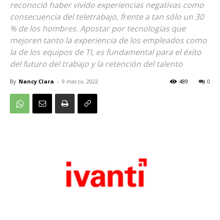
reconoció haber vivido experiencias negativas como
consecuencia del teletrabajo, frente a tan sólo un 30
% de los hombres. Apostar por tecnologías que
mejoren tanto la experiencia de los empleados como
la de los equipos de TI, es fundamental para el éxito
del futuro del trabajo y la retención del talento
By
Nancy Clara
-
9 marzo, 2022
489
0