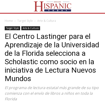
Home
Target Style
Arte & Cultura
Target Style
Arte & Cultura
El Centro Lastinger para el
Aprendizaje de la Universidad
de la Florida selecciona a
Scholastic como socio en la
iniciativa de Lectura Nuevos
Mundos
El programa de lectura estatal más grande de su tipo
comienza con el envío de libros a niños en toda la
Florida