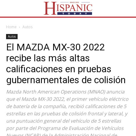
Home
Autos
Autos
El MAZDA MX-30 2022
recibe las más altas
calificaciones en pruebas
gubernamentales de colisión
Mazda North American Operations (MNAO) anuncia
que el Mazda MX-30 2022, el primer vehículo eléctrico
de batería de la compañía, recibió calificaciones de 5
estrellas en las pruebas de colisión frontal y lateral, y
una puntuación general del vehículo de 5 estrellas
por parte del Programa de Evaluación de Vehículos
Nuevos (NCAP) de la Administración Nacional de