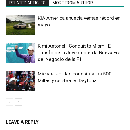
RELATED ARTICLES
MORE FROM AUTHOR
KIA America anuncia ventas récord en
mayo
Kimi Antonelli Conquista Miami: El
Triunfo de la Juventud en la Nueva Era
del Negocio de la F1
Michael Jordan conquista las 500
Millas y celebra en Daytona
LEAVE A REPLY