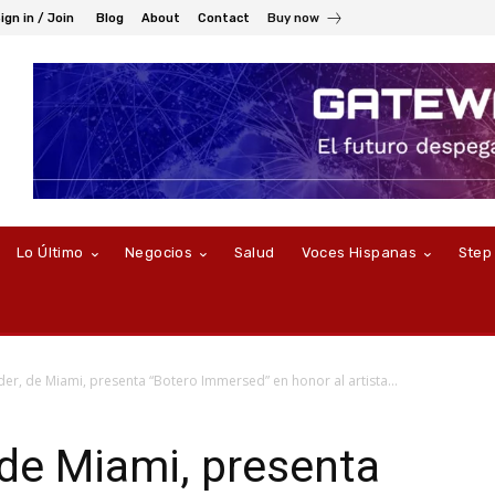
ign in / Join
Blog
About
Contact
Buy now
Lo Último
Negocios
Salud
Voces Hispanas
Step
er, de Miami, presenta “Botero Immersed” en honor al artista...
de Miami, presenta