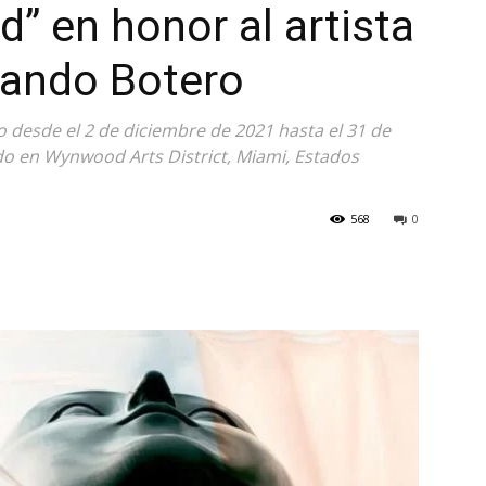
” en honor al artista
ando Botero
o desde el 2 de diciembre de 2021 hasta el 31 de
o en Wynwood Arts District, Miami, Estados
568
0