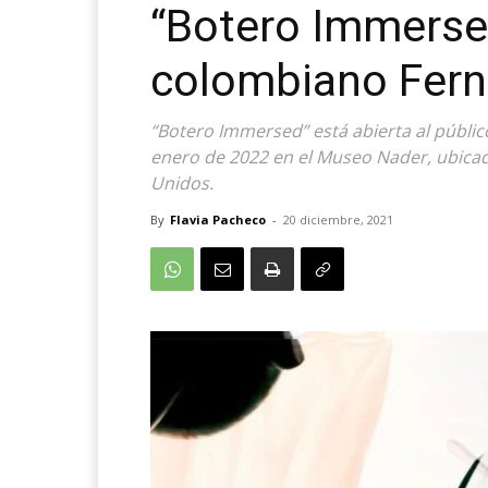
“Botero Immersed
colombiano Fern
“Botero Immersed” está abierta al públic
enero de 2022 en el Museo Nader, ubicad
Unidos.
By
Flavia Pacheco
-
20 diciembre, 2021