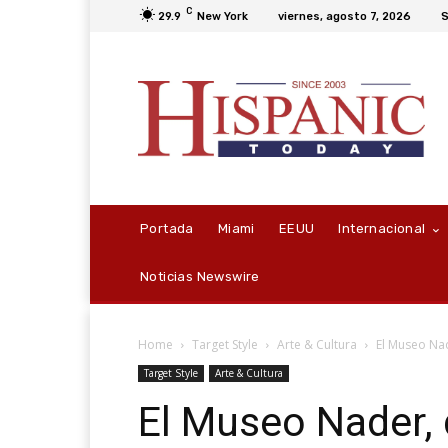
C
29.9
New York
viernes, agosto 7, 2026
S
Portada
Miami
EEUU
Internacional
Noticias Newswire
Home
Target Style
Arte & Cultura
El Museo Nad
Target Style
Arte & Cultura
El Museo Nader, 